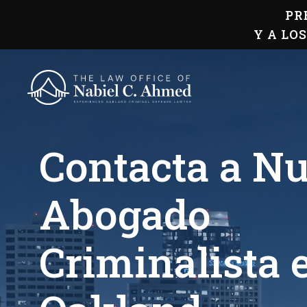
Skip
PR
to
content
Y A LO
Contacta a Nu
Abogado
Criminalista 