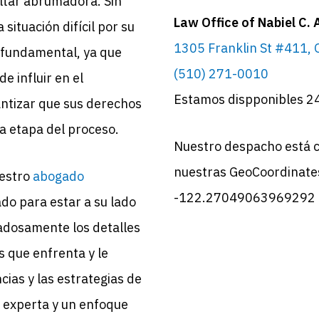
ultar abrumadora. Sin
Law Office of Nabiel C.
situación difícil por su
1305 Franklin St #411,
r fundamental, ya que
(510) 271-0010
e influir en el
Estamos dispponibles 2
antizar que sus derechos
a etapa del proceso.
Nuestro despacho está c
nuestras GeoCoordinat
uestro
abogado
-122.27049063969292
do para estar a su lado
dadosamente los detalles
s que enfrenta y le
ias y las estrategias de
n experta y un enfoque