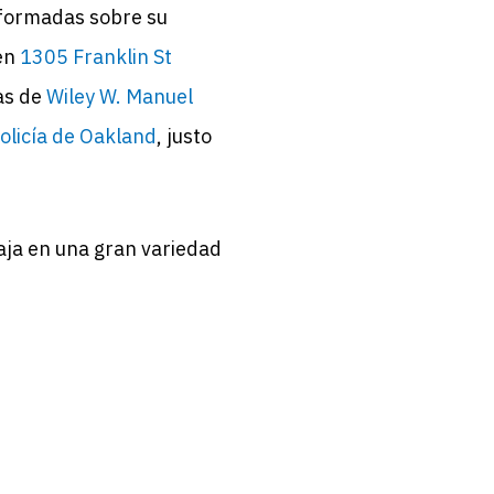
nformadas sobre su
 en
1305 Franklin St
las de
Wiley W. Manuel
licía de Oakland
, justo
ja en una gran variedad