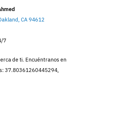
 Ahmed
 Oakland, CA 94612
4/7
erca de ti. Encuéntranos en
es: 37.80361260445294,