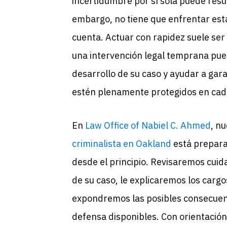
incertidumbre por sí sola puede res
embargo, no tiene que enfrentar esta 
cuenta. Actuar con rapidez suele se
una intervención legal temprana pued
desarrollo de su caso y ayudar a gar
estén plenamente protegidos en cad
En
Law Office of Nabiel C. Ahmed
, n
criminalista en
Oakland
está prepara
desde el principio. Revisaremos cui
de su caso, le explicaremos los cargo
expondremos las posibles consecuenc
defensa disponibles. Con orientació