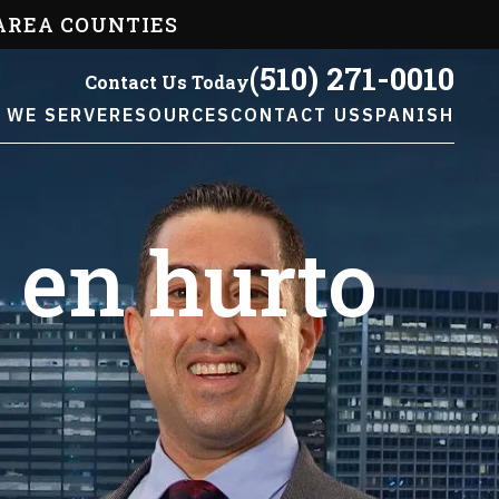
AREA COUNTIES
(510) 271-0010
Contact Us Today
 WE SERVE
RESOURCES
CONTACT US
SPANISH
 en hurto